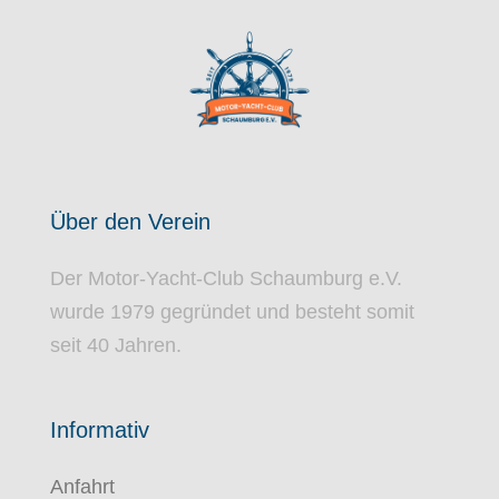
Über den Verein
Der Motor-Yacht-Club Schaumburg e.V.
wurde
1979
gegründet und besteht somit
seit
40
Jahren.
Informativ
Anfahrt