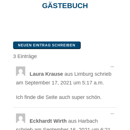
GÄSTEBUCH
3 Einträge
Diese
...
Metabox
Laura Krause
aus
Limburg
schrieb
ein-/aus
am
September 17, 2021
um
5:17 a.m.
Ich finde die Seite auch super schön.
Diese
...
Metabox
Eckhardt Wirth
aus
Harbach
ein-/aus
schrieb am
September 16, 2021
um
6:21