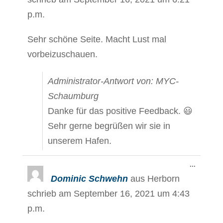
p.m.
Sehr schöne Seite. Macht Lust mal
vorbeizuschauen.
Administrator-Antwort von: MYC-
Schaumburg
Danke für das positive Feedback. 😃
Sehr gerne begrüßen wir sie in
unserem Hafen.
Diese
...
Metabox
Dominic Schwehn
aus
Herborn
ein-/aus
schrieb am
September 16, 2021
um
4:43
p.m.